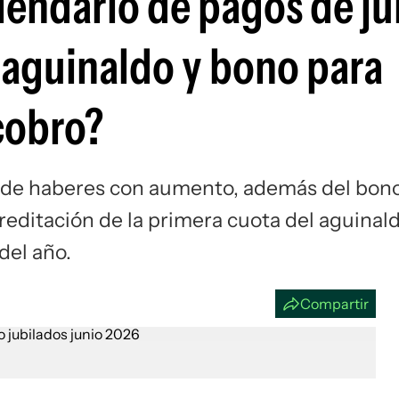
lendario de pagos de ju
Si
 aguinaldo y bono para
cobro?
ón de haberes con aumento, además del bon
creditación de la primera cuota del aguinal
del año.
Compartir