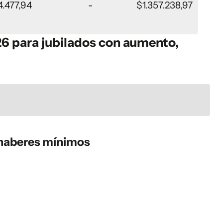
4.477,94
-
$1.357.238,97
26 para jubilados con aumento,
 haberes mínimos