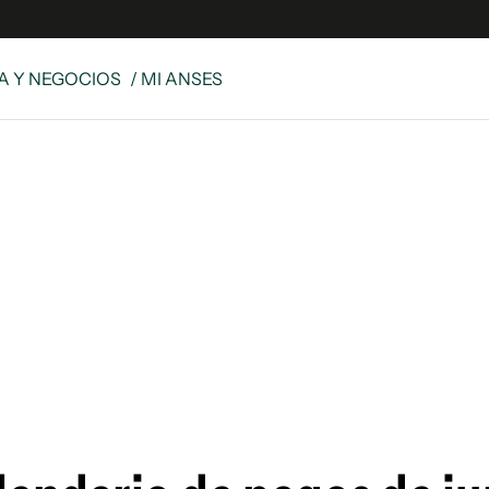
 Y NEGOCIOS
/ MI ANSES
es
Edición Digital
S
rvador Radio
y
 Unidos