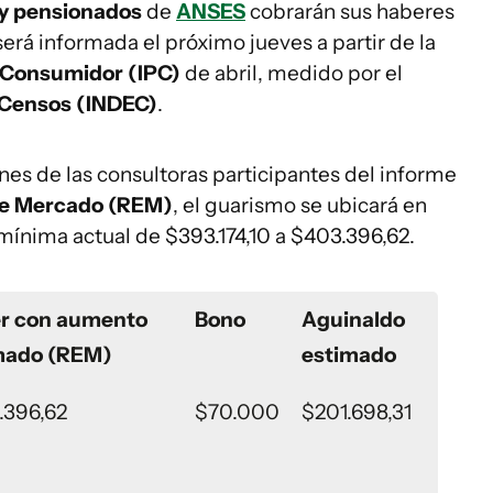
 y pensionados
de
ANSES
cobrarán sus haberes
rá informada el próximo jueves a partir de la
l Consumidor (IPC)
de abril, medido por el
y Censos (INDEC)
.
s de las consultoras participantes del informe
de Mercado (REM)
, el guarismo se ubicará en
a mínima actual de $393.174,10 a $403.396,62.
r con aumento
Bono
Aguinaldo
mado (REM)
estimado
.396,62
$70.000
$201.698,31