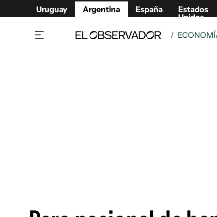
Uruguay
Argentina
España
Estados
Unidos
/
ECONOMÍA
Home
Deport
Política
El Obse
Economía y negocios
Urugua
Zoom
España
Sociedad
Estados
Espectáculos