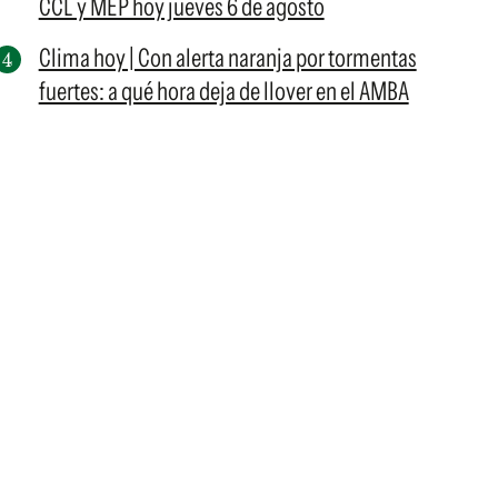
CCL y MEP hoy jueves 6 de agosto
Clima hoy | Con alerta naranja por tormentas
fuertes: a qué hora deja de llover en el AMBA