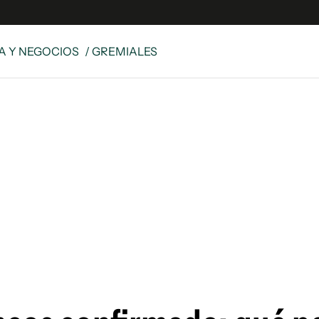
 Y NEGOCIOS
/ GREMIALES
es
Edición Digital
S
rvador Radio
y
 Unidos