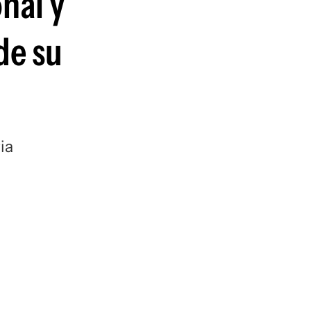
nal y
guenos en:
de su
ia