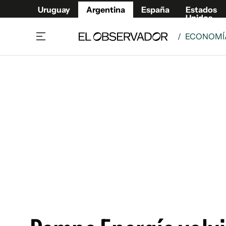
Uruguay
Argentina
España
Estados
Unidos
/
ECONOMÍA
Home
Deport
Política
El Obse
Economía y negocios
Urugua
Zoom
España
Sociedad
Estados
Espectáculos