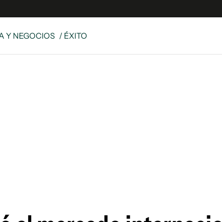
 Y NEGOCIOS
/ ÉXITO
es
Edición Digital
S
rvador Radio
y
 Unidos