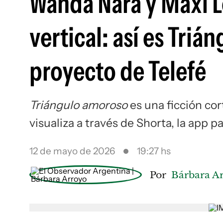
Wanda Nara y Maxi L
vertical: así es Tri
proyecto de Telefé
Triángulo amoroso
es una ficción co
visualiza a través de Shorta, la app pa
12 de mayo de 2026
19:27 hs
Por
Bárbara A