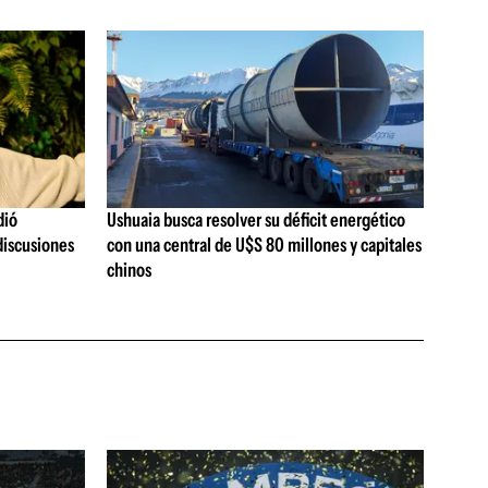
dió
Ushuaia busca resolver su déficit energético
discusiones
con una central de U$S 80 millones y capitales
chinos