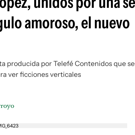
ópez, unidos por una se
Si
ángulo amoroso, el nuevo
rta producida por Telefé Contenidos que se
ra ver ficciones verticales
rroyo