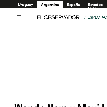
Uruguay
Argentina
España
Estados
Unidos
/
ESPECTÁ
Home
Deport
Política
El Obse
Economía y negocios
Urugua
Zoom
España
Sociedad
Estados
Espectáculos