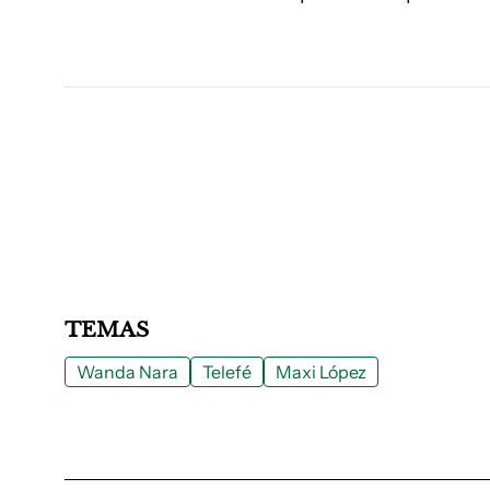
TEMAS
Wanda Nara
Telefé
Maxi López