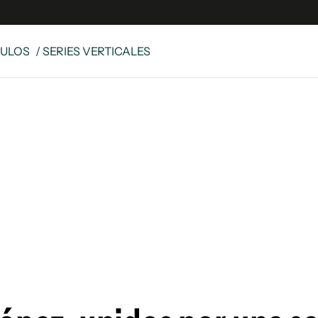
CULOS
/ SERIES VERTICALES
es
Edición Digital
S
rvador Radio
y
 Unidos