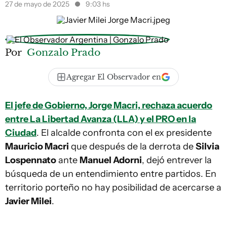
27 de mayo de 2025
9:03 hs
Por
Gonzalo Prado
Agregar El Observador en
El jefe de Gobierno, Jorge Macri, rechaza acuerdo
entre La Libertad Avanza (LLA) y el PRO en la
Ciudad
. El alcalde confronta con el ex presidente
Mauricio Macri
que después de la derrota de
Silvia
Lospennato
ante
Manuel Adorni
, dejó entrever la
búsqueda de un entendimiento entre partidos. En
territorio porteño no hay posibilidad de acercarse a
Javier Milei
.