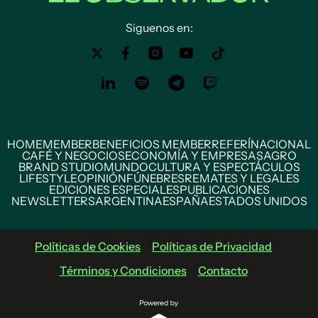
Siguenos en:
HOME
MEMBER
BENEFICIOS MEMBER
REFERÍ
NACIONAL
CAFÉ Y NEGOCIOS
ECONOMÍA Y EMPRESAS
AGRO
BRAND STUDIO
MUNDO
CULTURA Y ESPECTÁCULOS
LIFESTYLE
OPINIÓN
FÚNEBRES
REMATES Y LEGALES
EDICIONES ESPECIALES
PUBLICACIONES
NEWSLETTERS
ARGENTINA
ESPAÑA
ESTADOS UNIDOS
Políticas de Cookies
Políticas de Privacidad
Términos y Condiciones
Contacto