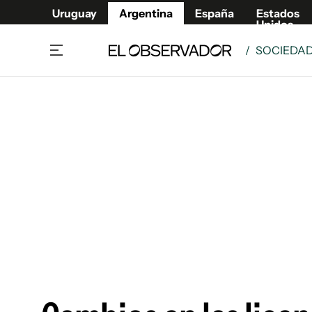
Uruguay
Argentina
España
Estados
Unidos
/
SOCIEDA
Home
Deport
Política
El Obse
Economía y negocios
Urugua
Zoom
España
Sociedad
Estados
Espectáculos