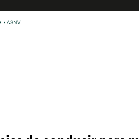
D
/ ASNV
es
Edición Digital
S
rvador Radio
y
 Unidos