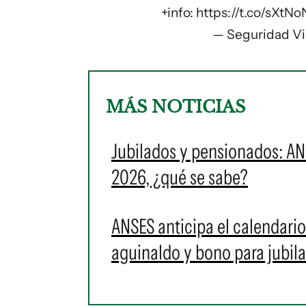
+info:
https://t.co/sXtN
— Seguridad V
MÁS NOTICIAS
Jubilados y pensionados: AN
2026, ¿qué se sabe?
ANSES anticipa el calendari
aguinaldo y bono para jubil