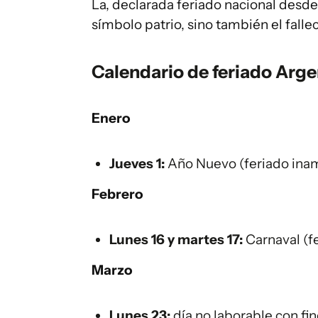
La, declarada feriado nacional desd
símbolo patrio, sino también el falle
Calendario de feriado Arg
Enero
Jueves 1:
Año Nuevo (feriado inam
Febrero
Lunes 16 y martes 17:
Carnaval (f
Marzo
Lunes 23:
día no laborable con fine