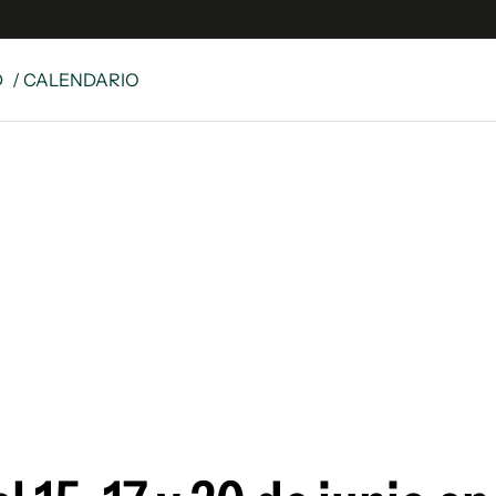
D
/ CALENDARIO
es
Edición Digital
S
rvador Radio
y
 Unidos