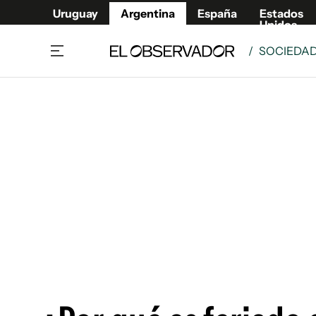
Uruguay
Argentina
España
Estados
Unidos
/
SOCIEDA
Home
Deport
Política
El Obse
Economía y negocios
Urugua
Zoom
España
Sociedad
Estados
Espectáculos