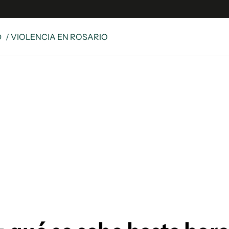
D
/ VIOLENCIA EN ROSARIO
es
Edición Digital
S
rvador Radio
y
 Unidos