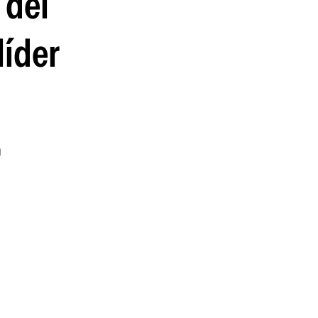
 del
guenos en:
líder
a