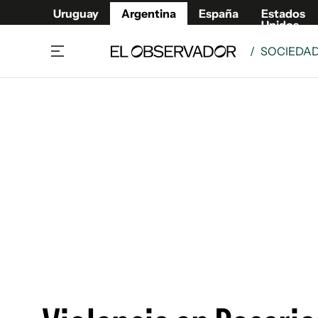
Uruguay
Argentina
España
Estados
Unidos
/
SOCIEDA
Home
Deport
Política
El Obse
Economía y negocios
Urugua
Zoom
España
Sociedad
Estados
Espectáculos