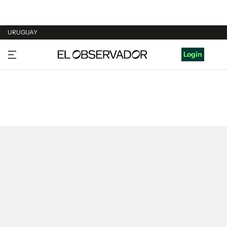
URUGUAY
URUGUAY
Login
ARGENTINA
ESPAÑA
ESTADOS UNIDOS