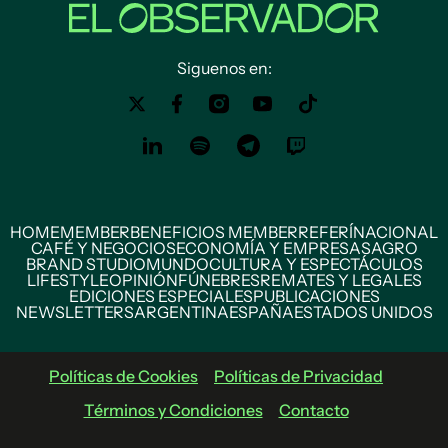
Siguenos en:
HOME
MEMBER
BENEFICIOS MEMBER
REFERÍ
NACIONAL
CAFÉ Y NEGOCIOS
ECONOMÍA Y EMPRESAS
AGRO
BRAND STUDIO
MUNDO
CULTURA Y ESPECTÁCULOS
LIFESTYLE
OPINIÓN
FÚNEBRES
REMATES Y LEGALES
EDICIONES ESPECIALES
PUBLICACIONES
NEWSLETTERS
ARGENTINA
ESPAÑA
ESTADOS UNIDOS
Políticas de Cookies
Políticas de Privacidad
Términos y Condiciones
Contacto