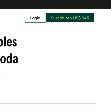
Login
Suscribite x US$ 3,45
uscríbete ahora a El Observador y elegí hasta
donde llegar.
bles
moda
n
Suscribite x US$ 3,45