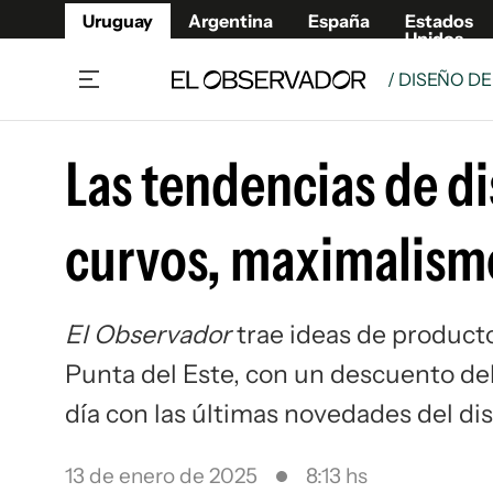
Uruguay
Argentina
España
Estados
Unidos
/ DISEÑO DE
Home
Lifestyl
Las tendencias de d
Member
Opinió
Beneficios Member
Fúnebr
curvos, maximalism
Referí
Remates
10°C
Sábado:
Ahora en:
Montevideo
Nacional
Mín
7°
Máx
11°
Edicion
Nubes
Café y Negocios
Publica
El Observador
trae ideas de product
Economía y Empresas
Newslet
Punta del Este, con un descuento del
Agro
Argent
Brand Studio
España
día con las últimas novedades del di
Mundo
Estados
Cultura y Espectáculos
13 de enero de 2025
8:13 hs