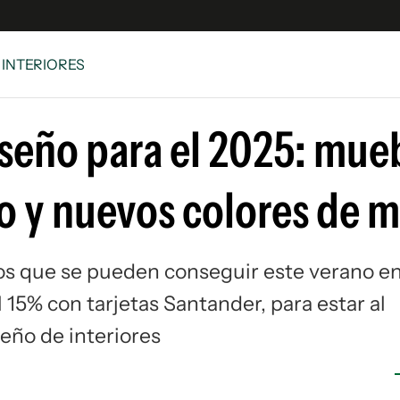
 INTERIORES
e
S
iseño para el 2025: mue
n
es
Siguenos en:
o y nuevos colores de 
 y Legales
es especiales
ciones
os que se pueden conseguir este verano e
ters
 15% con tarjetas Santander, para estar al
ina
seño de interiores
 Unidos