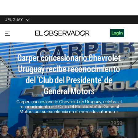
URUGUAY
URUGUAY
Login
ARGENTINA
ESPAÑA
Carper concesionario Chevrolet
Uruguay recibe reconocimiento
ESTADOS UNIDOS
del 'Club del Presidente' de
General Motors
Carper, concesionario Chevrolet en Uruguay, celebra el
reconocimiento del 'Club del Presidente' de General
Motors por su excelencia en el mercado automotriz