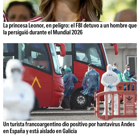
La princesa Leonor, en peligro: el FBI detuvo a un hombre que
la persiguió durante el Mundial 2026
Un turista francoargentino dio positivo por hantavirus Andes
en España y está aislado en Galicia