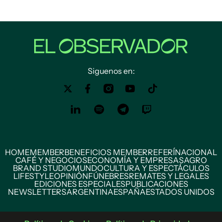
Siguenos en:
HOME
MEMBER
BENEFICIOS MEMBER
REFERÍ
NACIONAL
CAFÉ Y NEGOCIOS
ECONOMÍA Y EMPRESAS
AGRO
BRAND STUDIO
MUNDO
CULTURA Y ESPECTÁCULOS
LIFESTYLE
OPINIÓN
FÚNEBRES
REMATES Y LEGALES
EDICIONES ESPECIALES
PUBLICACIONES
NEWSLETTERS
ARGENTINA
ESPAÑA
ESTADOS UNIDOS