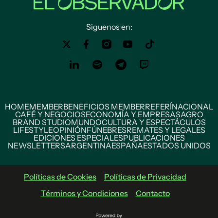
Siguenos en:
HOME
MEMBER
BENEFICIOS MEMBER
REFERÍ
NACIONAL
CAFÉ Y NEGOCIOS
ECONOMÍA Y EMPRESAS
AGRO
BRAND STUDIO
MUNDO
CULTURA Y ESPECTÁCULOS
LIFESTYLE
OPINIÓN
FÚNEBRES
REMATES Y LEGALES
EDICIONES ESPECIALES
PUBLICACIONES
NEWSLETTERS
ARGENTINA
ESPAÑA
ESTADOS UNIDOS
Políticas de Cookies
Políticas de Privacidad
Términos y Condiciones
Contacto