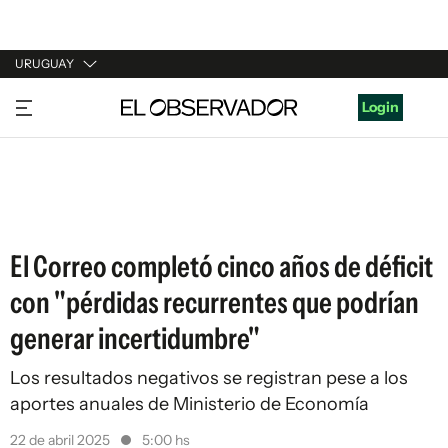
URUGUAY
URUGUAY
Login
ARGENTINA
ESPAÑA
ESTADOS UNIDOS
El Correo completó cinco años de déficit
con "pérdidas recurrentes que podrían
generar incertidumbre"
Los resultados negativos se registran pese a los
aportes anuales de Ministerio de Economía
22 de abril 2025
5:00 hs