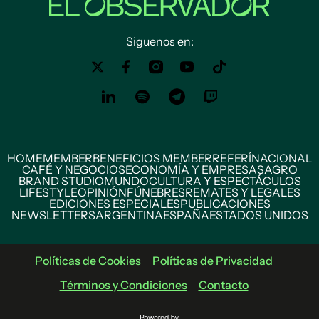
Siguenos en:
HOME
MEMBER
BENEFICIOS MEMBER
REFERÍ
NACIONAL
CAFÉ Y NEGOCIOS
ECONOMÍA Y EMPRESAS
AGRO
BRAND STUDIO
MUNDO
CULTURA Y ESPECTÁCULOS
LIFESTYLE
OPINIÓN
FÚNEBRES
REMATES Y LEGALES
EDICIONES ESPECIALES
PUBLICACIONES
NEWSLETTERS
ARGENTINA
ESPAÑA
ESTADOS UNIDOS
Políticas de Cookies
Políticas de Privacidad
Términos y Condiciones
Contacto