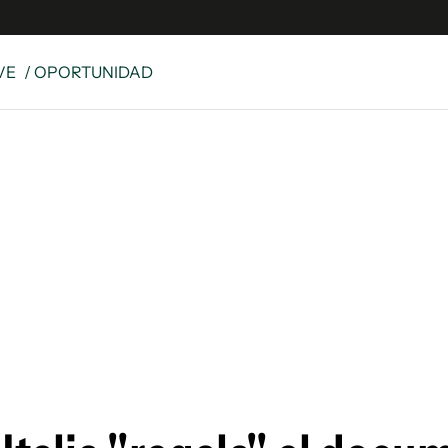
VE
/ OPORTUNIDAD
s
S
 Global
ave
y
ina
 Unidos