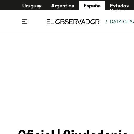
Uruguay
Argentina
España
Estados
Unidos
/
DATA CLA
Actualidad
Mirada
Economía y Finanzas
Impacto
Sucede
Data Cl
Relax
Urugua
Cine, series y música
Argent
Madrid & Comunidad
Estados
Pequeños Placeres