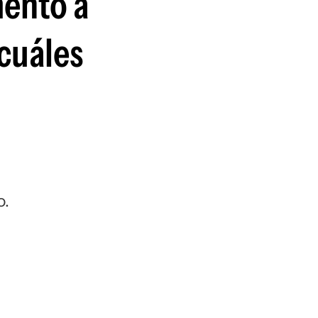
mento a
guenos en:
¿cuáles
o.