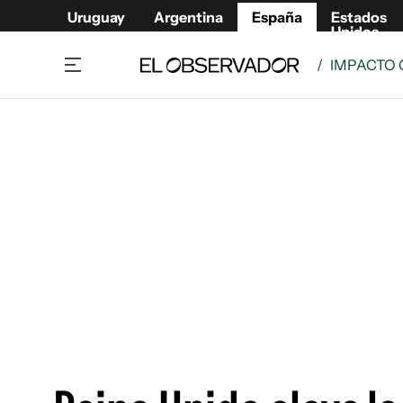
Uruguay
Argentina
España
Estados
Unidos
/
IMPACTO 
Actualidad
Mirada
Economía y Finanzas
Impacto
Sucede
Data Cl
Relax
Urugua
Cine, series y música
Argent
Madrid & Comunidad
Estados
Pequeños Placeres