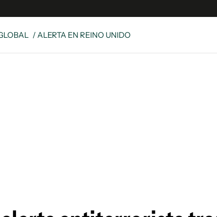
GLOBAL
/ ALERTA EN REINO UNIDO
s
S
 Global
ave
y
ina
 Unidos