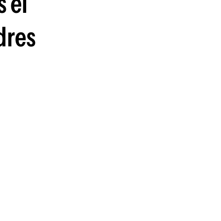
s el
guenos en:
dres