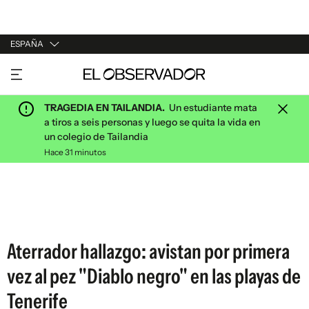
ESPAÑA
URUGUAY
ARGENTINA
TRAGEDIA EN TAILANDIA.
Un estudiante mata
ESPAÑA
a tiros a seis personas y luego se quita la vida en
un colegio de Tailandia
ESTADOS UNIDOS
Hace 31 minutos
Aterrador hallazgo: avistan por primera
vez al pez "Diablo negro" en las playas de
Tenerife