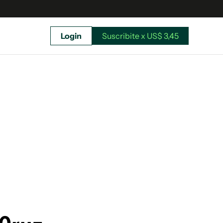
Login
Suscribite x US$ 3,45
uscríbete ahora a El Observador y elegí hasta
donde llegar.
Suscribite x US$ 3,45