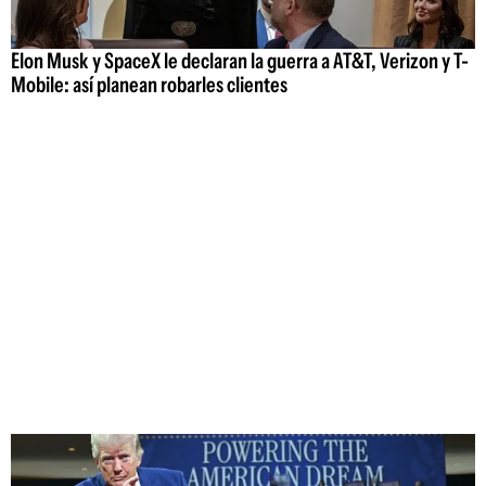
Elon Musk y SpaceX le declaran la guerra a AT&T, Verizon y T-
Mobile: así planean robarles clientes