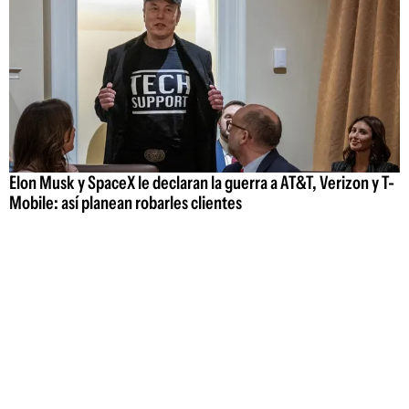
Elon Musk y SpaceX le declaran la guerra a AT&T, Verizon y T-
Mobile: así planean robarles clientes