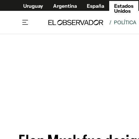
Uruguay
Argentina
España
Estados
Unidos
/
POLÍTICA
Home
América
Política
Deport
Economía
Urugua
Sociedad
Argent
Inmigración
España