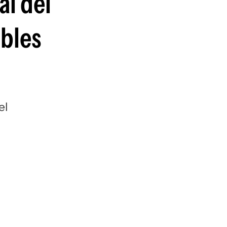
l del
guenos en:
ibles
el