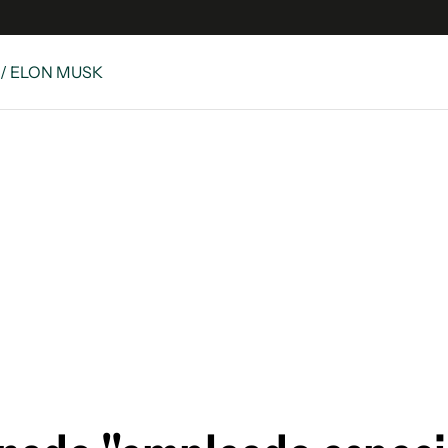
/ ELON MUSK
 Latina
S
es
y
ina