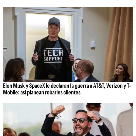
Elon Musk y SpaceX le declaran la guerra a AT&T, Verizon y T-
Mobile: así planean robarles clientes