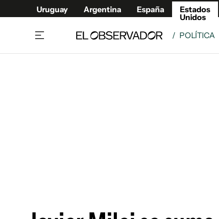
Uruguay
Argentina
España
Estados
Unidos
/
POLÍTICA
Home
América
Política
Deport
Economía
Urugua
Sociedad
Argent
Inmigración
España