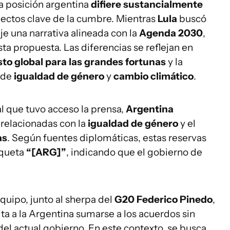
la posición argentina
difiere sustancialmente
spectos clave de la cumbre. Mientras
Lula
buscó
je una narrativa alineada con la
Agenda 2030
,
sta propuesta. Las diferencias se reflejan en
to global para las grandes fortunas
y la
 de
igualdad de género
y
cambio climático
.
al que tuvo acceso la prensa,
Argentina
relacionadas con la
igualdad de género
y el
as
. Según fuentes diplomáticas, estas reservas
iqueta
“[ARG]”
, indicando que el gobierno de
quipo, junto al sherpa del
G20
Federico Pinedo
,
a a la Argentina sumarse a los acuerdos sin
el actual gobierno. En este contexto, se busca