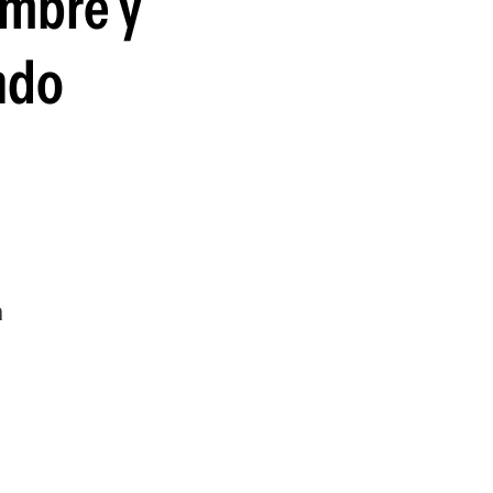
ambre y
guenos en:
ando
a