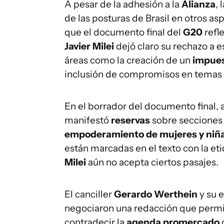
A pesar de la adhesión a la
Alianza
, 
de las posturas de Brasil en otros a
que el documento final del
G20
refle
Javier Milei
dejó claro su rechazo a e
áreas como la creación de un
impues
inclusión de compromisos en temas
En el borrador del documento final, 
manifestó
reservas
sobre secciones 
empoderamiento de mujeres y niñ
están marcadas en el texto con la et
Milei
aún no acepta ciertos pasajes.
El canciller
Gerardo Werthein
y su e
negociaron una redacción que permit
contradecir la
agenda promercado
d