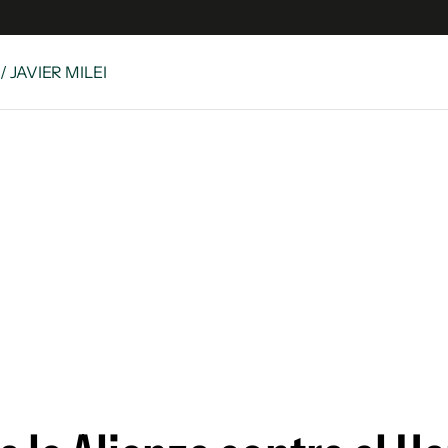
/ JAVIER MILEI
 Latina
S
es
y
ina