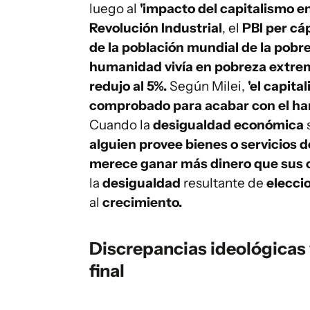
luego al
'impacto del capitalismo en
Revolución Industrial
, el
PBI per cáp
de la población mundial de la pobr
humanidad vivía en pobreza extrema
redujo al 5%.
Según Milei,
'el capita
comprobado para acabar con el ham
Cuando la
desigualdad económica
alguien provee bienes o servicios d
merece ganar más dinero que sus 
la
desigualdad
resultante de
elecci
al
crecimiento.
Discrepancias ideológicas 
final