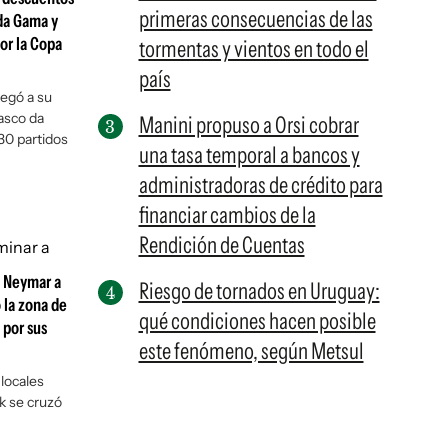
primeras consecuencias de las
 da Gama y
or la Copa
tormentas y vientos en todo el
país
legó a su
asco da
Manini propuso a Orsi cobrar
30 partidos
una tasa temporal a bancos y
administradoras de crédito para
financiar cambios de la
Rendición de Cuentas
e Neymar a
Riesgo de tornados en Uruguay:
 la zona de
qué condiciones hacen posible
 por sus
este fenómeno, según Metsul
 locales
k se cruzó