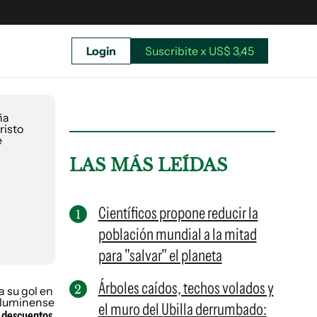
Login
Suscribite x US$ 3,45
uscríbete ahora a El Observador y elegí hasta
donde llegar.
LAS MÁS LEÍDAS
Científicos propone reducir la
población mundial a la mitad
para "salvar" el planeta
Árboles caídos, techos volados y
el muro del Ubilla derrumbado:
Suscribite x US$ 3,45
s descuentos