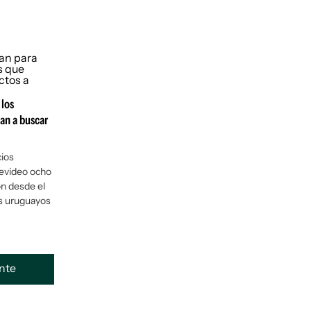
 los
an a buscar
ios
tevideo ocho
n desde el
os uruguayos
ente