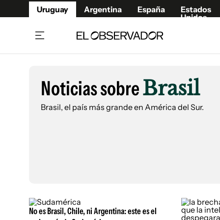
Uruguay
Argentina
España
Estados
Unidos
Home
Lifestyl
Member
Opinió
Noticias sobre
Brasil
Beneficios Member
Fúnebr
Referí
Remates
10°C
Brasil, el país más grande en América del Sur.
Sábado:
Ahora en:
Montevideo
Nacional
Mín
7°
Máx
Edicion
11°
Cielo Claro
Café y Negocios
Publica
Economía y Empresas
Newslet
Agro
Argent
Brand Studio
España
Mundo
Estados
No es Brasil, Chile, ni Argentina: este es el
Cultura y Espectáculos