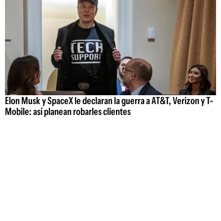
Elon Musk y SpaceX le declaran la guerra a AT&T, Verizon y T-
Mobile: así planean robarles clientes