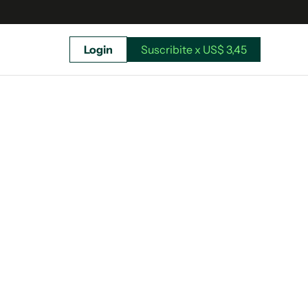
Login
Suscribite x US$ 3,45
uscríbete ahora a El Observador y elegí hasta
donde llegar.
Suscribite x US$ 3,45