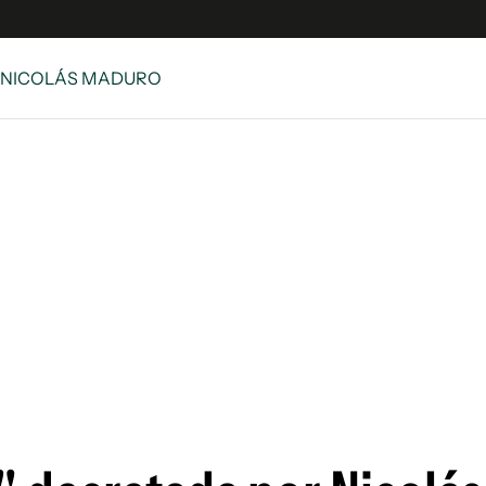
 NICOLÁS MADURO
e
S
n
es
Siguenos en:
 y Legales
es especiales
ciones
ters
ina
 Unidos