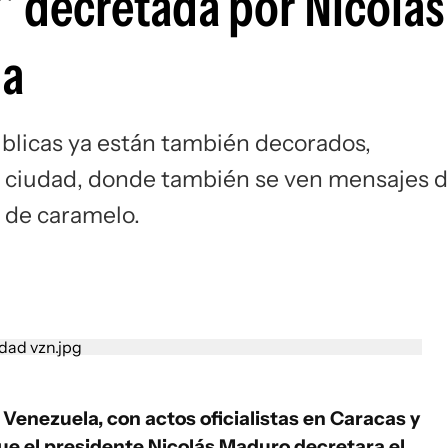
 decretada por Nicolás
la
úblicas ya están también decorados,
la ciudad, donde también se ven mensajes 
s de caramelo.
enezuela, con actos oficialistas en Caracas y
que el presidente Nicolás Maduro decretara el