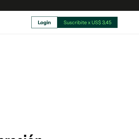
Login
Suscribite x US$ 3,45
uscríbete ahora a El Observador y elegí hasta
donde llegar.
Suscribite x US$ 3,45