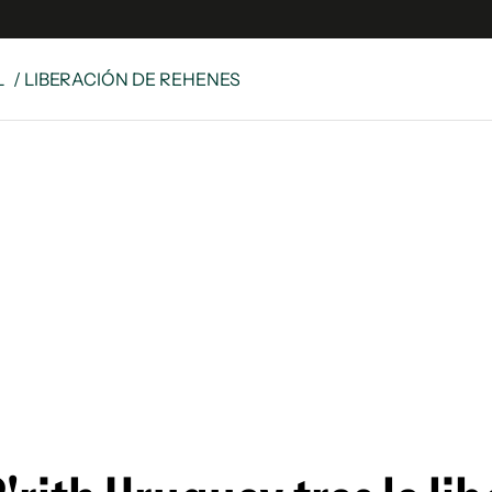
L
/ LIBERACIÓN DE REHENES
e
S
n
es
Siguenos en:
 y Legales
es especiales
ciones
ters
ina
 Unidos