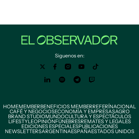
Siguenos en:
HOME
MEMBER
BENEFICIOS MEMBER
REFERÍ
NACIONAL
CAFÉ Y NEGOCIOS
ECONOMÍA Y EMPRESAS
AGRO
BRAND STUDIO
MUNDO
CULTURA Y ESPECTÁCULOS
LIFESTYLE
OPINIÓN
FÚNEBRES
REMATES Y LEGALES
EDICIONES ESPECIALES
PUBLICACIONES
NEWSLETTERS
ARGENTINA
ESPAÑA
ESTADOS UNIDOS