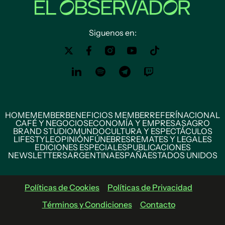
Siguenos en:
HOME
MEMBER
BENEFICIOS MEMBER
REFERÍ
NACIONAL
CAFÉ Y NEGOCIOS
ECONOMÍA Y EMPRESAS
AGRO
BRAND STUDIO
MUNDO
CULTURA Y ESPECTÁCULOS
LIFESTYLE
OPINIÓN
FÚNEBRES
REMATES Y LEGALES
EDICIONES ESPECIALES
PUBLICACIONES
NEWSLETTERS
ARGENTINA
ESPAÑA
ESTADOS UNIDOS
Políticas de Cookies
Políticas de Privacidad
Términos y Condiciones
Contacto