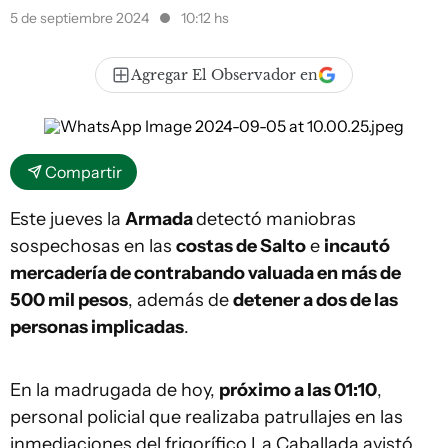
5 de septiembre 2024
10:12 hs
Agregar El Observador en
Compartir
Este jueves la
Armada
detectó maniobras
sospechosas en las
costas de Salto
e
incautó
mercadería de contrabando valuada en más de
500 mil pesos
, además de
detener a dos de las
personas implicadas
.
En la madrugada de hoy,
próximo a las 01:10
,
personal policial que realizaba patrullajes en las
inmediaciones del frigorífico La Caballada avistó