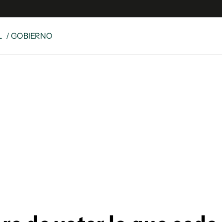
L
/ GOBIERNO
e
S
n
es
Siguenos en:
 y Legales
es especiales
ciones
ters
ina
 Unidos