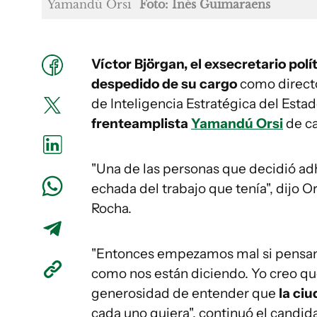
Yamandú Orsi
Foto: Inés Guimaraens
Víctor Björgan, el exsecretario polí
despedido de su cargo
como directo
de Inteligencia Estratégica del Esta
frenteamplista
Yamandú Orsi
de ca
"Una de las personas que decidió adh
echada del trabajo que tenía", dijo 
Rocha.
"Entonces empezamos mal si pensamo
como nos están diciendo. Yo creo qu
generosidad de entender que
la ciu
cada uno quiera", continuó el candid