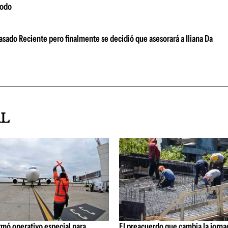
modo
sado Reciente pero finalmente se decidió que asesorará a Iliana Da
AL
rmó operativo especial para
El preacuerdo que cambia la jorna