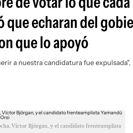
bre de votar lo que cada
ó que echaran del gobie
son que lo apoyó
erir a nuestra candidatura fue expulsada",
ha, Víctor Björgan, y el candidato frenteamplista