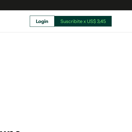
Login
Suscribite x US$ 3,45
uscríbete ahora a El Observador y elegí hasta
donde llegar.
Suscribite x US$ 3,45