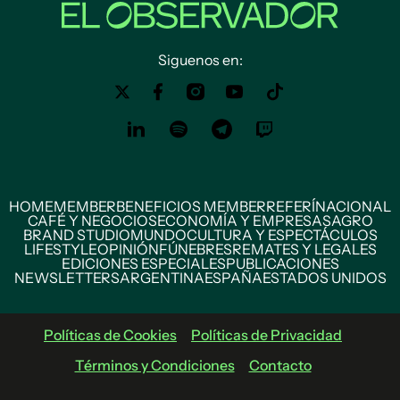
Siguenos en:
HOME
MEMBER
BENEFICIOS MEMBER
REFERÍ
NACIONAL
CAFÉ Y NEGOCIOS
ECONOMÍA Y EMPRESAS
AGRO
BRAND STUDIO
MUNDO
CULTURA Y ESPECTÁCULOS
LIFESTYLE
OPINIÓN
FÚNEBRES
REMATES Y LEGALES
EDICIONES ESPECIALES
PUBLICACIONES
NEWSLETTERS
ARGENTINA
ESPAÑA
ESTADOS UNIDOS
Políticas de Cookies
Políticas de Privacidad
Términos y Condiciones
Contacto