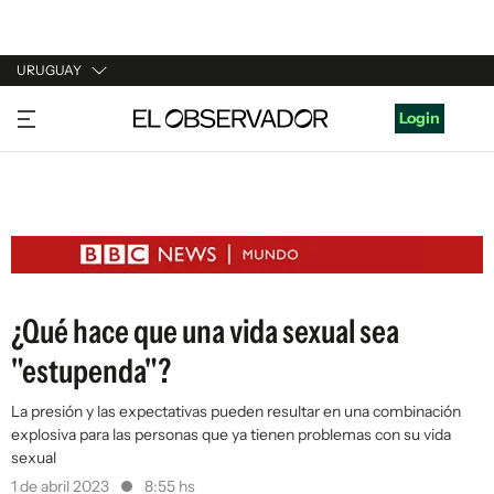
URUGUAY
URUGUAY
Login
ARGENTINA
ESPAÑA
ESTADOS UNIDOS
¿Qué hace que una vida sexual sea
"estupenda"?
La presión y las expectativas pueden resultar en una combinación
explosiva para las personas que ya tienen problemas con su vida
sexual
1 de abril 2023
8:55 hs