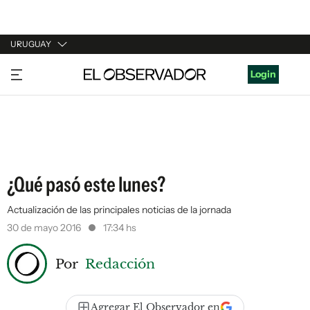
URUGUAY
URUGUAY
Login
ARGENTINA
ESPAÑA
ESTADOS UNIDOS
¿Qué pasó este lunes?
Actualización de las principales noticias de la jornada
30 de mayo 2016
17:34 hs
Por
Redacción
Agregar El Observador en