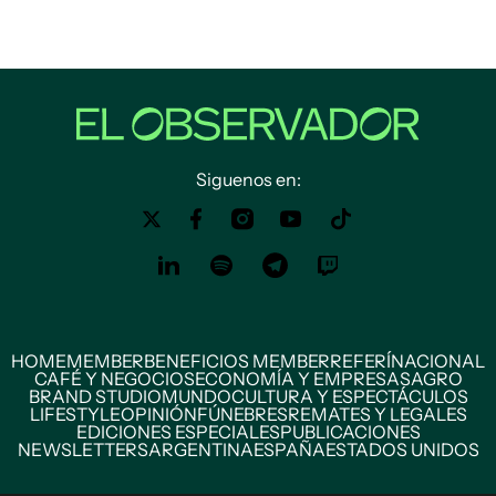
Siguenos en:
HOME
MEMBER
BENEFICIOS MEMBER
REFERÍ
NACIONAL
CAFÉ Y NEGOCIOS
ECONOMÍA Y EMPRESAS
AGRO
BRAND STUDIO
MUNDO
CULTURA Y ESPECTÁCULOS
LIFESTYLE
OPINIÓN
FÚNEBRES
REMATES Y LEGALES
EDICIONES ESPECIALES
PUBLICACIONES
NEWSLETTERS
ARGENTINA
ESPAÑA
ESTADOS UNIDOS