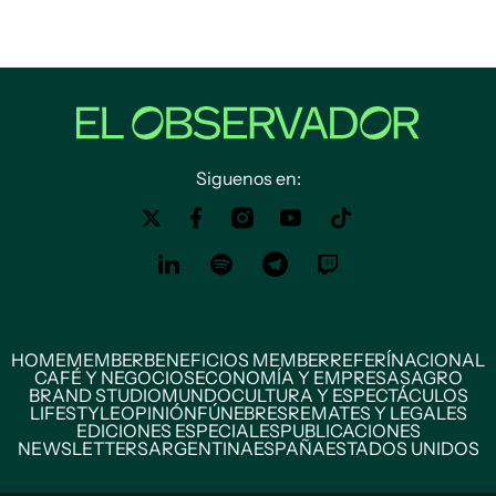
Siguenos en:
HOME
MEMBER
BENEFICIOS MEMBER
REFERÍ
NACIONAL
CAFÉ Y NEGOCIOS
ECONOMÍA Y EMPRESAS
AGRO
BRAND STUDIO
MUNDO
CULTURA Y ESPECTÁCULOS
LIFESTYLE
OPINIÓN
FÚNEBRES
REMATES Y LEGALES
EDICIONES ESPECIALES
PUBLICACIONES
NEWSLETTERS
ARGENTINA
ESPAÑA
ESTADOS UNIDOS