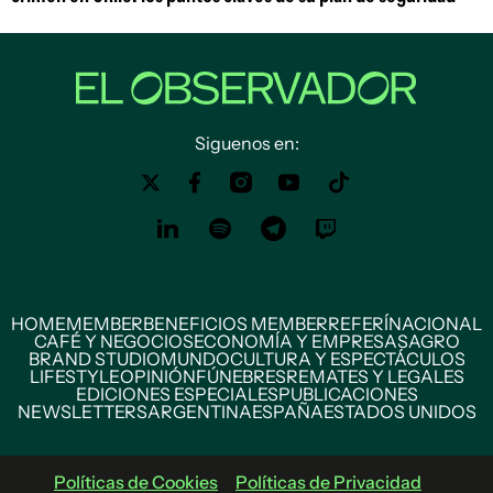
Siguenos en:
HOME
MEMBER
BENEFICIOS MEMBER
REFERÍ
NACIONAL
CAFÉ Y NEGOCIOS
ECONOMÍA Y EMPRESAS
AGRO
BRAND STUDIO
MUNDO
CULTURA Y ESPECTÁCULOS
LIFESTYLE
OPINIÓN
FÚNEBRES
REMATES Y LEGALES
EDICIONES ESPECIALES
PUBLICACIONES
NEWSLETTERS
ARGENTINA
ESPAÑA
ESTADOS UNIDOS
Políticas de Cookies
Políticas de Privacidad