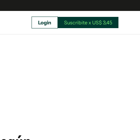
Login
Suscribite x US$ 3,45
uscríbete ahora a El Observador y elegí hasta
donde llegar.
Suscribite x US$ 3,45