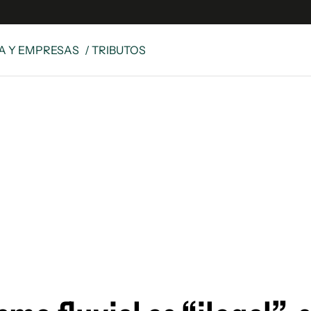
A Y EMPRESAS
/ TRIBUTOS
e
S
n
es
Siguenos en:
 y Legales
es especiales
ciones
ters
ina
 Unidos