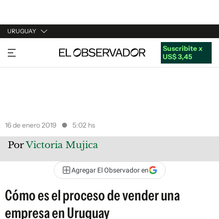
URUGUAY
Suscribite x
URUGUAY
US$ 3,45
ARGENTINA
ESPAÑA
ESTADOS UNIDOS
16 de enero 2019
5:02 hs
Por
Victoria Mujica
Agregar El Observador en
Cómo es el proceso de vender una
empresa en Uruguay