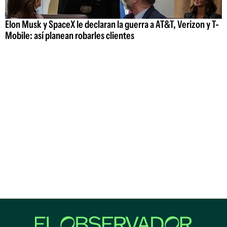
Elon Musk y SpaceX le declaran la guerra a AT&T, Verizon y T-
Mobile: así planean robarles clientes