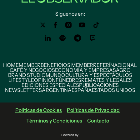
Siguenos en:
HOME
MEMBER
BENEFICIOS MEMBER
REFERÍ
NACIONAL
CAFÉ Y NEGOCIOS
ECONOMÍA Y EMPRESAS
AGRO
BRAND STUDIO
MUNDO
CULTURA Y ESPECTÁCULOS
LIFESTYLE
OPINIÓN
FÚNEBRES
REMATES Y LEGALES
EDICIONES ESPECIALES
PUBLICACIONES
NEWSLETTERS
ARGENTINA
ESPAÑA
ESTADOS UNIDOS
Políticas de Cookies
Políticas de Privacidad
Términos y Condiciones
Contacto