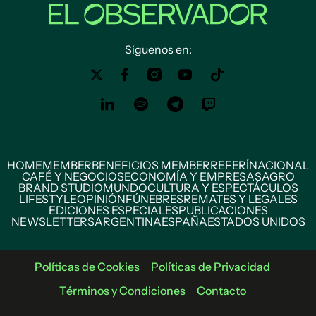
Siguenos en:
HOME
MEMBER
BENEFICIOS MEMBER
REFERÍ
NACIONAL
CAFÉ Y NEGOCIOS
ECONOMÍA Y EMPRESAS
AGRO
BRAND STUDIO
MUNDO
CULTURA Y ESPECTÁCULOS
LIFESTYLE
OPINIÓN
FÚNEBRES
REMATES Y LEGALES
EDICIONES ESPECIALES
PUBLICACIONES
NEWSLETTERS
ARGENTINA
ESPAÑA
ESTADOS UNIDOS
Políticas de Cookies
Políticas de Privacidad
Términos y Condiciones
Contacto