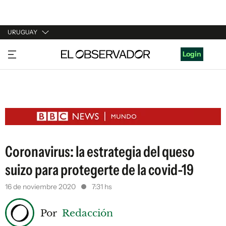
URUGUAY
URUGUAY
Login
ARGENTINA
ESPAÑA
ESTADOS UNIDOS
Coronavirus: la estrategia del queso
suizo para protegerte de la covid-19
16 de noviembre 2020
7:31 hs
Por
Redacción