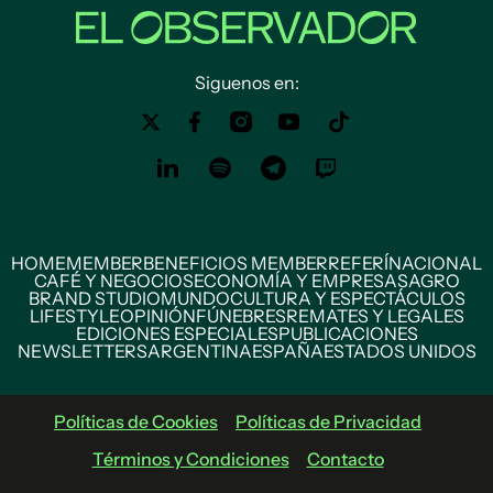
Siguenos en:
HOME
MEMBER
BENEFICIOS MEMBER
REFERÍ
NACIONAL
CAFÉ Y NEGOCIOS
ECONOMÍA Y EMPRESAS
AGRO
BRAND STUDIO
MUNDO
CULTURA Y ESPECTÁCULOS
LIFESTYLE
OPINIÓN
FÚNEBRES
REMATES Y LEGALES
EDICIONES ESPECIALES
PUBLICACIONES
NEWSLETTERS
ARGENTINA
ESPAÑA
ESTADOS UNIDOS
Políticas de Cookies
Políticas de Privacidad
Términos y Condiciones
Contacto