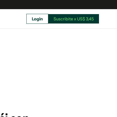
Login
Suscribite x US$ 3,45
uscríbete ahora a El Observador y elegí hasta
donde llegar.
Suscribite x US$ 3,45