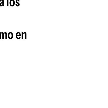
a los
smo en