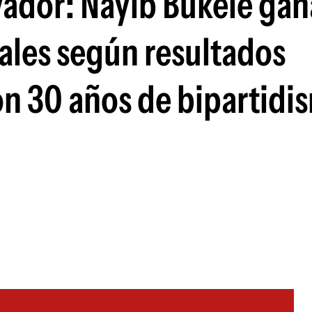
vador: Nayib Bukele gan
ales según resultados
on 30 años de bipartidi