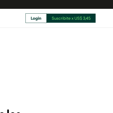
Login
Suscribite x US$ 3,45
uscríbete ahora a El Observador y elegí hasta
donde llegar.
Suscribite x US$ 3,45