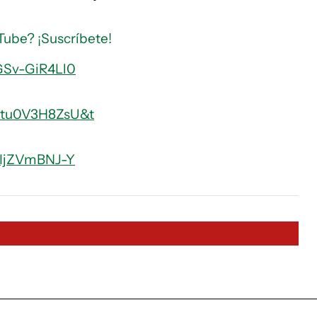
Tube? ¡Suscríbete!
GSv-GiR4Ll0
=ktu0V3H8ZsU&t
zIjZVmBNJ-Y