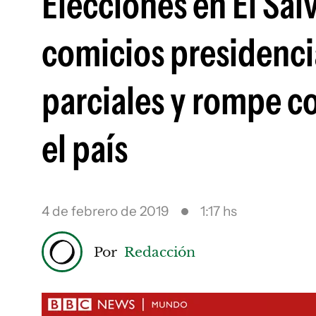
Elecciones en El Sal
comicios presidenci
parciales y rompe c
el país
4 de febrero de 2019
1:17 hs
Por
Redacción