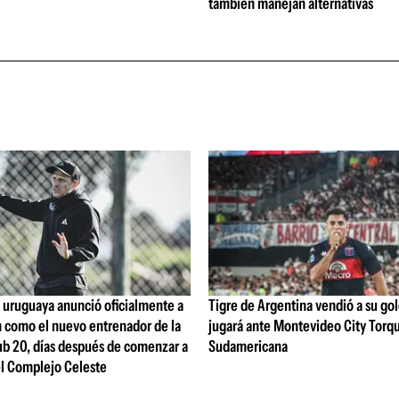
también manejan alternativas
 uruguaya anunció oficialmente a
Tigre de Argentina vendió a su go
n como el nuevo entrenador de la
jugará ante Montevideo City Torq
ub 20, días después de comenzar a
Sudamericana
el Complejo Celeste