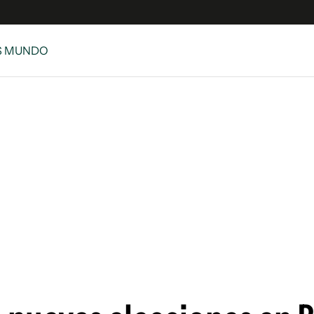
S MUNDO
e
S
n
es
Siguenos en:
 y Legales
es especiales
ciones
ters
ina
 Unidos