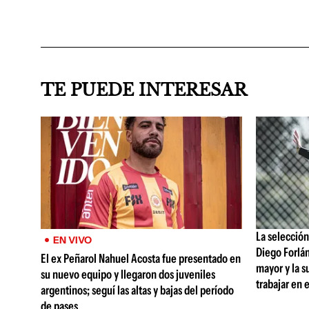
TE PUEDE INTERESAR
La selección
EN VIVO
Diego Forlá
El ex Peñarol Nahuel Acosta fue presentado en
mayor y la s
su nuevo equipo y llegaron dos juveniles
trabajar en 
argentinos; seguí las altas y bajas del período
de pases