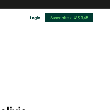
Login
Suscribite x US$ 3,45
uscríbete ahora a El Observador y elegí hasta
donde llegar.
Suscribite x US$ 3,45