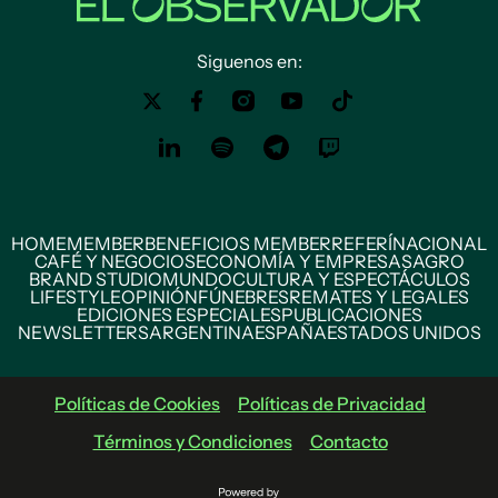
Siguenos en:
HOME
MEMBER
BENEFICIOS MEMBER
REFERÍ
NACIONAL
CAFÉ Y NEGOCIOS
ECONOMÍA Y EMPRESAS
AGRO
BRAND STUDIO
MUNDO
CULTURA Y ESPECTÁCULOS
LIFESTYLE
OPINIÓN
FÚNEBRES
REMATES Y LEGALES
EDICIONES ESPECIALES
PUBLICACIONES
NEWSLETTERS
ARGENTINA
ESPAÑA
ESTADOS UNIDOS
Políticas de Cookies
Políticas de Privacidad
Términos y Condiciones
Contacto