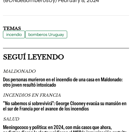
(@DNdeBomberosUy)
February 8, 2024
TEMAS
incendio
bomberos Uruguay
SEGUÍ LEYENDO
MALDONADO
Dos personas murieron en el incendio de una casa en Maldonado:
otro joven resultó intoxicado
INCENDIOS EN FRANCIA
"No sabemos si sobrevivirá": George Clooney evacúa su mansión en
el sur de Francia por el avance de los incendios
SALUD
Meningococo y política: en 2024, con más casos que ahora,