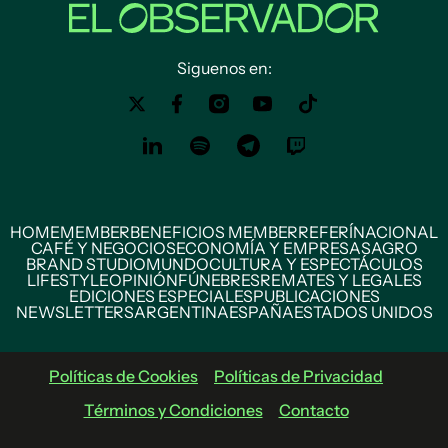
Siguenos en:
HOME
MEMBER
BENEFICIOS MEMBER
REFERÍ
NACIONAL
CAFÉ Y NEGOCIOS
ECONOMÍA Y EMPRESAS
AGRO
BRAND STUDIO
MUNDO
CULTURA Y ESPECTÁCULOS
LIFESTYLE
OPINIÓN
FÚNEBRES
REMATES Y LEGALES
EDICIONES ESPECIALES
PUBLICACIONES
NEWSLETTERS
ARGENTINA
ESPAÑA
ESTADOS UNIDOS
Políticas de Cookies
Políticas de Privacidad
Términos y Condiciones
Contacto